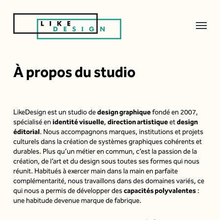
Affich
STUDIO
le
menu
DE
À propos du studio
DESIGN
GRAPHIQUE
&
LikeDesign est un studio de
design graphique
fondé en 2007,
spécialisé en
identité visuelle
,
direction artistique
et
design
IDENTITÉ
éditorial
. Nous accompagnons marques, institutions et projets
VISUELLE
culturels dans la création de systèmes graphiques cohérents et
durables. Plus qu’un métier en commun, c’est la passion de la
|
création, de l’art et du design sous toutes ses formes qui nous
réunit. Habitués à exercer main dans la main en parfaite
LIKEDESIGN
complémentarité, nous travaillons dans des domaines variés, ce
qui nous a permis de développer des
capacités polyvalentes
:
une habitude devenue marque de fabrique.