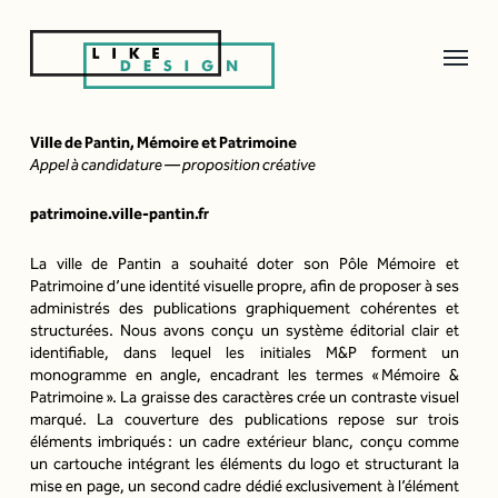
Affich
STUDIO
le
menu
DE
Ville de Pantin, Mémoire et Patrimoine
Appel à candidature — proposition créative
DESIGN
GRAPHIQUE
patrimoine.ville-pantin.fr
&
La ville de Pantin a souhaité doter son Pôle Mémoire et
IDENTITÉ
Patrimoine d’une identité visuelle propre, afin de proposer à ses
administrés des publications graphiquement cohérentes et
VISUELLE
structurées. Nous avons conçu un système éditorial clair et
identifiable, dans lequel les initiales M&P forment un
|
monogramme en angle, encadrant les termes « Mémoire &
LIKEDESIGN
Patrimoine ». La graisse des caractères crée un contraste visuel
marqué. La couverture des publications repose sur trois
éléments imbriqués : un cadre extérieur blanc, conçu comme
un cartouche intégrant les éléments du logo et structurant la
mise en page, un second cadre dédié exclusivement à l’élément